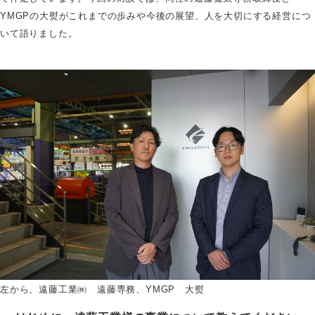
YMGPの大熨がこれまでの歩みや今後の展望、人を大切にする経営につ
いて語りました。
左から、遠藤工業㈱ 遠藤専務、YMGP 大熨