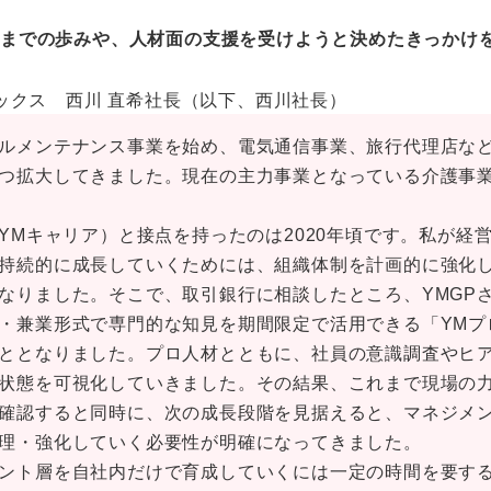
れまでの歩みや、人材面の支援を受けようと決めたきっかけ
クス 西川 直希社長（以下、西川社長）
ルメンテナンス事業を始め、電気通信事業、旅行代理店な
つ拡大してきました。現在の主力事業となっている介護事業部
YMキャリア）と接点を持ったのは2020年頃です。私が経
持続的に成長していくためには、組織体制を計画的に強化
なりました。そこで、取引銀行に相談したところ、YMGP
・兼業形式で専門的な知見を期間限定で活用できる「YMプ
ととなりました。プロ人材とともに、社員の意識調査やヒ
状態を可視化していきました。その結果、これまで現場の
確認すると同時に、次の成長段階を見据えると、マネジメ
理・強化していく必要性が明確になってきました。
ント層を自社内だけで育成していくには一定の時間を要す