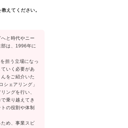
を教えてください。
どへと時代やニー
は、1996年に
営を担う立場になっ
していく必要があ
さんをご紹介いた
ロシェアリング」
アリングを行い、
力で乗り越えてき
ントの役割や体制
るため、事業スピ