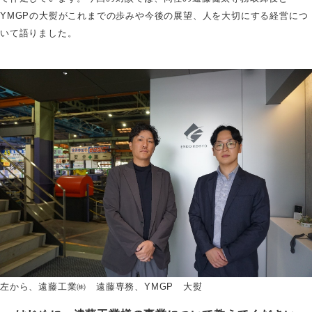
YMGPの大熨がこれまでの歩みや今後の展望、人を大切にする経営につ
いて語りました。
左から、遠藤工業㈱ 遠藤専務、YMGP 大熨