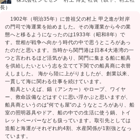
長）
1902年（明治35年）に曾祖父の村上 甲之進が対岸
の門司で海運業を始めました。その海運業から今の業
態へと移るようになったのは1933年（昭和8年）で
す。世相が戦争へ向かう時代の中で思うところがあっ
たのだと思います。当時から関門港は日本4大港湾の一
つと言われるほど活気があり、関門に集まる船に船具
を供給したいという志を立てて下関での船具商に衣替
えしました。 海から陸に上がりましたが、創業以来、
一貫して海に関わる仕事を続けています。
船具といえば、錨（アンカー）やロープ、ワイヤ
ー、救命設備などはすぐに思い浮かぶと思いますが、
船具商というのは”何でも屋”のようなところがあり、船
室の照明器具やドア、船の中での生活に使う鍋、トイ
レットペーパーなども扱っています。取引先としては
造船と海運がそれぞれ約4割、水産関係が1割強となっ
ています。