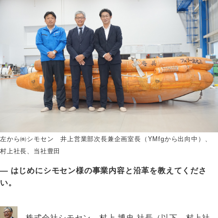
左から㈱シモセン 井上営業部次長兼企画室長（YMfgから出向中）、
村上社長、当社豊田
― はじめにシモセン様の事業内容と沿革を教えてくださ
い。
株式会社シモセン 村上 博史 社長（以下、村上社